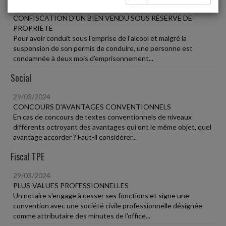
29/03/2024
CONFISCATION D'UN BIEN VENDU SOUS RÉSERVE DE
PROPRIÉTÉ
Pour avoir conduit sous l'emprise de l'alcool et malgré la
suspension de son permis de conduire, une personne est
condamnée à deux mois d'emprisonnement...
Social
29/03/2024
CONCOURS D'AVANTAGES CONVENTIONNELS
En cas de concours de textes conventionnels de niveaux
différents octroyant des avantages qui ont le même objet, quel
avantage accorder ? Faut-il considérer...
Fiscal TPE
29/03/2024
PLUS-VALUES PROFESSIONNELLES
Un notaire s'engage à cesser ses fonctions et signe une
convention avec une société civile professionnelle désignée
comme attributaire des minutes de l'office...