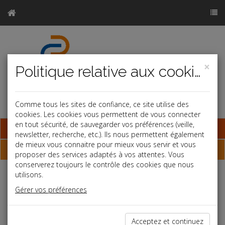
×
Politique relative aux cookies
Comme tous les sites de confiance, ce site utilise des
cookies. Les cookies vous permettent de vous connecter
en tout sécurité, de sauvegarder vos préférences (veille,
Base documentaire
newsletter, recherche, etc.). Ils nous permettent également
de mieux vous connaitre pour mieux vous servir et vous
Qui sommes-nous ?
proposer des services adaptés à vos attentes. Vous
conserverez toujours le contrôle des cookies que nous
utilisons.
Le CABINET ROYET a été créé en 1970 par
Monsieur Pierre ROYET.
Gérer vos préférences
Stéphane GUICHARD, Serge GUILLOT et Guillaume ODIN sont
les trois associés de la société CABINET ROYET.
Acceptez et continuez
Notre cabinet de 19 personnes repose sur une organisation