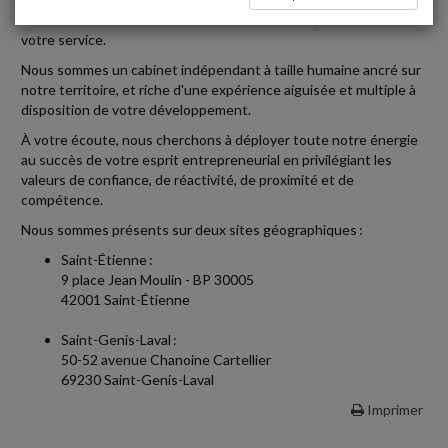
stable et resserrée autour d'un binôme associé/collaborateur à
votre service.
Nous sommes un cabinet indépendant à taille humaine ancré sur
notre territoire, et riche d'une expérience aiguisée et multiple à
disposition de votre développement.
À votre écoute, nous cherchons à déployer toute notre énergie
au succès de votre esprit entrepreneurial en privilégiant les
valeurs de confiance, de réactivité, de proximité et de
compétence.
Nous sommes présents sur deux sites géographiques :
Saint-Étienne :
9 place Jean Moulin - BP 30005
42001 Saint-Étienne
Saint-Genis-Laval :
50-52 avenue Chanoine Cartellier
69230 Saint-Genis-Laval
Imprimer