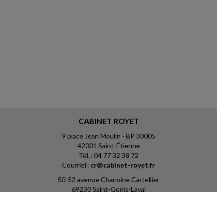
CABINET ROYET
9 place Jean Moulin - BP 30005
42001 Saint-Étienne
Tél. : 04 77 32 38 72
Courriel :
cr@cabinet-royet.fr
50-52 avenue Chanoine Cartellier
69230 Saint-Genis-Laval
Tél. : 04 78 81 05 18
Courriel :
cr@cabinet-royet.fr