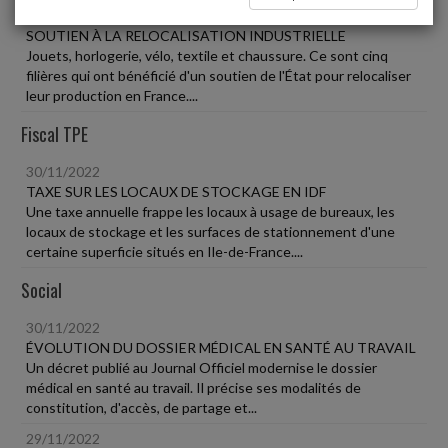
30/11/2022
SOUTIEN À LA RELOCALISATION INDUSTRIELLE
Jouets, horlogerie, vélo, textile et chaussure. Ce sont cinq
filières qui ont bénéficié d'un soutien de l'État pour relocaliser
leur production en France....
Fiscal TPE
30/11/2022
TAXE SUR LES LOCAUX DE STOCKAGE EN IDF
Une taxe annuelle frappe les locaux à usage de bureaux, les
locaux de stockage et les surfaces de stationnement d'une
certaine superficie situés en Ile-de-France....
Social
30/11/2022
ÉVOLUTION DU DOSSIER MÉDICAL EN SANTÉ AU TRAVAIL
Un décret publié au Journal Officiel modernise le dossier
médical en santé au travail. Il précise ses modalités de
constitution, d'accès, de partage et...
29/11/2022