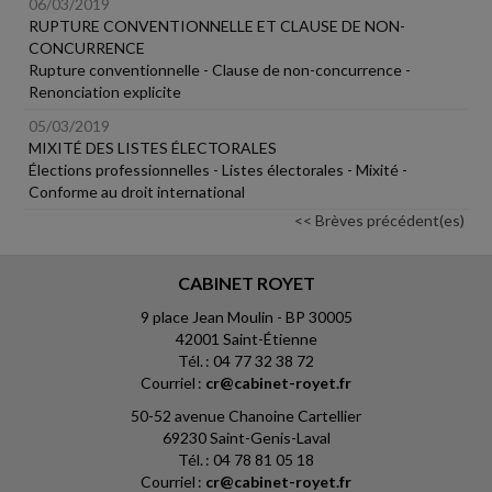
06/03/2019
RUPTURE CONVENTIONNELLE ET CLAUSE DE NON-
CONCURRENCE
Rupture conventionnelle - Clause de non-concurrence -
Renonciation explicite
05/03/2019
MIXITÉ DES LISTES ÉLECTORALES
Élections professionnelles - Listes électorales - Mixité -
Conforme au droit international
<< Brèves précédent(es)
CABINET ROYET
9 place Jean Moulin - BP 30005
42001 Saint-Étienne
Tél. : 04 77 32 38 72
Courriel :
cr@cabinet-royet.fr
50-52 avenue Chanoine Cartellier
69230 Saint-Genis-Laval
Tél. : 04 78 81 05 18
Courriel :
cr@cabinet-royet.fr