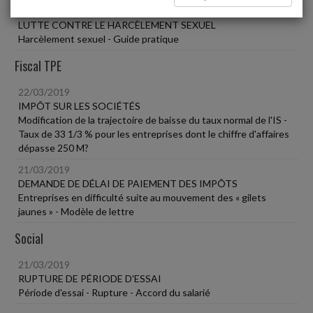
22/03/2019
LUTTE CONTRE LE HARCÈLEMENT SEXUEL
Harcèlement sexuel - Guide pratique
Fiscal TPE
22/03/2019
IMPÔT SUR LES SOCIÉTÉS
Modification de la trajectoire de baisse du taux normal de l'IS -
Taux de 33 1/3 % pour les entreprises dont le chiffre d'affaires
dépasse 250 M?
21/03/2019
DEMANDE DE DÉLAI DE PAIEMENT DES IMPÔTS
Entreprises en difficulté suite au mouvement des « gilets
jaunes » - Modèle de lettre
Social
21/03/2019
RUPTURE DE PÉRIODE D'ESSAI
Période d'essai - Rupture - Accord du salarié