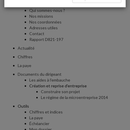
Accueil
Qui sommes-nous ?
Nos missions
Nos coordonnées
Adresses utiles
Contact
Rapport D821-197
Actualité
Chiffres
La paye
Documents du dirigeant
Les aides à l'embauche
Création et reprise d'entreprise
Construire son projet
Le régime de la microentreprise 2014
Outils
Chiffres et indices
La paye
Échéancier
Mon dossier