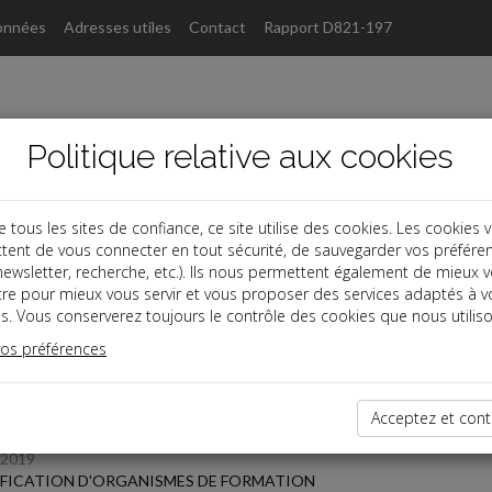
onnées
Adresses utiles
Contact
Rapport D821-197
Politique relative aux cookies
ous les sites de confiance, ce site utilise des cookies. Les cookies 
tent de vous connecter en tout sécurité, de sauvegarder vos préfére
s
, newsletter, recherche, etc.). Ils nous permettent également de mieux 
tre pour mieux vous servir et vous proposer des services adaptés à v
s. Vous conserverez toujours le contrôle des cookies que nous utiliso
 des dernières dépêches
vos préférences
Acceptez et cont
/2019
FICATION D'ORGANISMES DE FORMATION