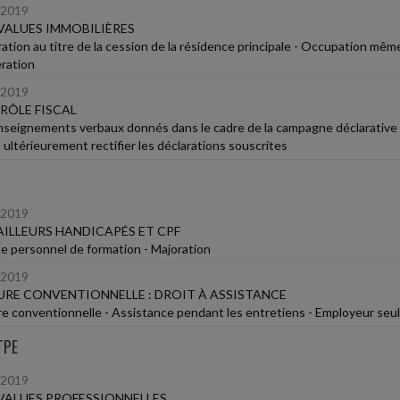
/2019
VALUES IMMOBILIÈRES
ation au titre de la cession de la résidence principale - Occupation même
ération
/2019
RÔLE FISCAL
nseignements verbaux donnés dans le cadre de la campagne déclarative pa
 ultérieurement rectifier les déclarations souscrites
/2019
ILLEURS HANDICAPÉS ET CPF
 personnel de formation - Majoration
/2019
RE CONVENTIONNELLE : DROIT À ASSISTANCE
e conventionnelle - Assistance pendant les entretiens - Employeur seul
TPE
/2019
VALUES PROFESSIONNELLES