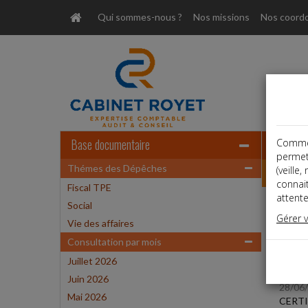
Qui sommes-nous ?
Nos missions
Nos coord
Base documentaire
Comme t
permet
Thémes des Dépêches
Dépêche
(veille
connai
Fiscal TPE
attente
Social
Liste
Gérer 
Vie des affaires
Consultation par mois
Social
Juillet 2026
Juin 2026
28/06
Mai 2026
CERTI