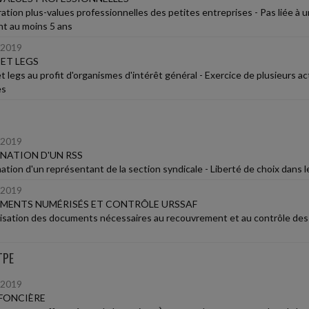
ation plus-values professionnelles des petites entreprises - Pas liée à 
t au moins 5 ans
/2019
ET LEGS
 legs au profit d'organismes d'intérêt général - Exercice de plusieurs act
es
/2019
NATION D'UN RSS
ation d'un représentant de la section syndicale - Liberté de choix dans l
/2019
MENTS NUMÉRISÉS ET CONTRÔLE URSSAF
sation des documents nécessaires au recouvrement et au contrôle des cot
TPE
/2019
FONCIÈRE