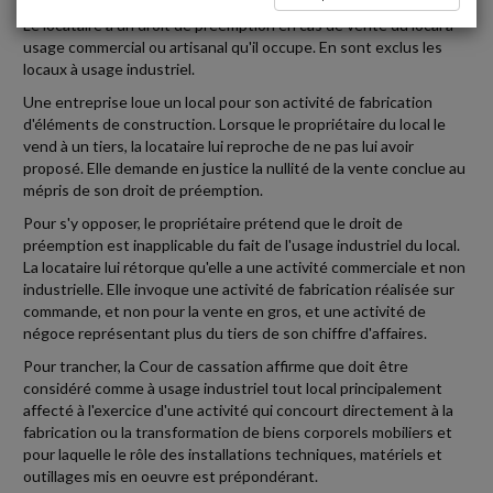
Le locataire a un droit de préemption en cas de vente du local à
usage commercial ou artisanal qu'il occupe. En sont exclus les
locaux à usage industriel.
Une entreprise loue un local pour son activité de fabrication
d'éléments de construction. Lorsque le propriétaire du local le
vend à un tiers, la locataire lui reproche de ne pas lui avoir
proposé. Elle demande en justice la nullité de la vente conclue au
mépris de son droit de préemption.
Pour s'y opposer, le propriétaire prétend que le droit de
préemption est inapplicable du fait de l'usage industriel du local.
La locataire lui rétorque qu'elle a une activité commerciale et non
industrielle. Elle invoque une activité de fabrication réalisée sur
commande, et non pour la vente en gros, et une activité de
négoce représentant plus du tiers de son chiffre d'affaires.
Pour trancher, la Cour de cassation affirme que doit être
considéré comme à usage industriel tout local principalement
affecté à l'exercice d'une activité qui concourt directement à la
fabrication ou la transformation de biens corporels mobiliers et
pour laquelle le rôle des installations techniques, matériels et
outillages mis en oeuvre est prépondérant.