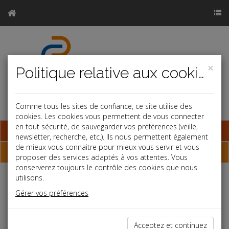
×
Politique relative aux cookies
Comme tous les sites de confiance, ce site utilise des
cookies. Les cookies vous permettent de vous connecter
en tout sécurité, de sauvegarder vos préférences (veille,
Base documentaire
newsletter, recherche, etc.). Ils nous permettent également
de mieux vous connaitre pour mieux vous servir et vous
Dépêches
proposer des services adaptés à vos attentes. Vous
conserverez toujours le contrôle des cookies que nous
utilisons.
j
a
b
Gérer vos préférences
Vie des affaires
Date: 2023-07-28
LOCATAIRE DE LOCAUX À USAGE INDUSTRIEL
Acceptez et continuez