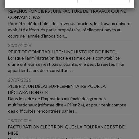
31/07/2026
REVENUS FONCIERS : UNE FACTURE DE TRAVAUX QUI NE
CONVAINC PAS
Pour être déductibles des revenus fonciers, les travaux doivent
avoir été effectués par le propriétaire, réellement payés au
cours de l'année d'imposition...
30/07/2026
REJET DE COMPTABILITÉ : UNE HISTOIRE DE PINTE...
Lorsque l'administration fiscale estime que la comptabilité
d'une entreprise n'est pas probante, elle peut la rejeter. Il lui
appartient alors de reconstituer...
29/07/2026
PILIER 2 : UN DÉLAI SUPPLÉMENTAIRE POUR LA
DÉCLARATION GIR
Dans le cadre de l'imposition minimale des groupes
multinationaux (réforme dite « Pilier 2 »), et pour tenir compte
des difficultés rencontrées par les...
28/07/2026
FACTURATION ÉLECTRONIQUE : LA TOLÉRANCE EST DE
MISE