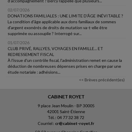
d'accompagnement ? Bercy rappelle que plusieurs...
02/07/2026
DONATIONS FAMILIALES : UNE LIMITE D'ÂGE INÉVITABLE ?
La condition d'âge applicable aux dons familiaux de sommes
d'argent exonérés de droits de mutation va-t-elle être
supprimée ou assouplie ? Interrogé sur...
01/07/2026
CLUB PRIVÉ, RALLYES, VOYAGES EN FAMILLE... ET
REDRESSEMENT FISCAL
À l'issue d'un contrôle fiscal, l'administration remet en cause la
déduction de nombreuses dépenses prises en charge par une
étude notariale : adhésions...
<< Brèves précédent(es)
CABINET ROYET
9 place Jean Moulin - BP 30005
42001 Saint-Étienne
Tél. : 04 77 32 38 72
Courriel :
cr@cabinet-royet.fr