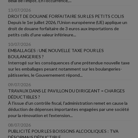
délai de l'impôt. En l'occurrence,...
13/07/2026
DROIT DE DOUANE FORFAITAIRE SUR LES PETITS COLIS
Depuis le 1er juillet 2026, l'Union européenne (UE) applique un
droit de douane forfaitaire de 3 euros aux importations de
petits colis d'une valeur inférieure...
10/07/2026
EMBALLAGES : UNE NOUVELLE TAXE POUR LES
BOULANGERIES ?
Interrogé sur les conséquences d'une prétendue nouvelle taxe
sur les emballages pesant notamment sur les boulangeries-
pâtisseries, le Gouvernement répond...
09/07/2026
TRAVAUX DANS LE PAVILLON DU DIRIGEANT = CHARGES
DÉDUCTIBLES ?
À l'issue d'un contrôle fiscal, l'administration remet en cause la
déduction de dépenses importantes engagées par une société
pour la rénovation et l'extension...
08/07/2026
PUBLICITÉ POUR LES BOISSONS ALCOOLIQUES : TVA
DÉSORMAIS DÉDUCTIBLE