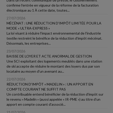
Dans un récent communiqué de presse, le Gouvernement
confirme l'entrée en vigueur de la réforme de la facturation
électronique au 1 À cette date, toutes...
27/07/2026
MÉCÉNAT : UNE RÉDUCTION D'IMPÔT LIMITÉE POUR LA
MODE « ULTRA-EXPRESS »
La loi visant à réduire l'impact environnemental de l'industrie
textile restreint le bénéfice de la réduction d'impôt mécénat.
Désormais, les entreprises...
23/07/2026
BAISSE DE LOYER ET ACTE ANORMAL DE GESTION
Une SCI exploitant des logements meublés dans une station
de ski accepte de réduire le montant des loyers dus par son
locataire au moyen d'un avenant au...
22/07/2026
RÉDUCTION D'IMPÔT « MADELIN » : UN APPORT EN
COMPTE COURANT NE SUFFIT PAS
Un contribuable entend bénéficier de la réduction d'impôt sur
le revenu « Madelin » (aussi appelée « IR-PME ») au titre d'un
apport en compte courant d'associé...
21/07/2026