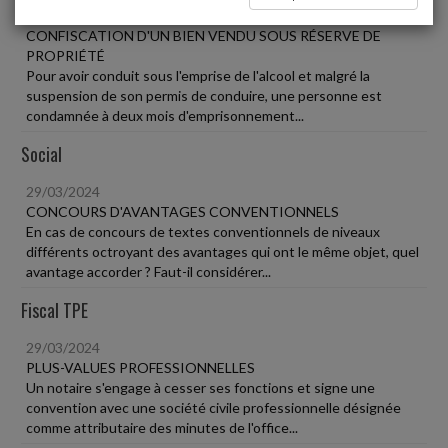
29/03/2024
CONFISCATION D'UN BIEN VENDU SOUS RÉSERVE DE
PROPRIÉTÉ
Pour avoir conduit sous l'emprise de l'alcool et malgré la
suspension de son permis de conduire, une personne est
condamnée à deux mois d'emprisonnement...
Social
29/03/2024
CONCOURS D'AVANTAGES CONVENTIONNELS
En cas de concours de textes conventionnels de niveaux
différents octroyant des avantages qui ont le même objet, quel
avantage accorder ? Faut-il considérer...
Fiscal TPE
29/03/2024
PLUS-VALUES PROFESSIONNELLES
Un notaire s'engage à cesser ses fonctions et signe une
convention avec une société civile professionnelle désignée
comme attributaire des minutes de l'office...