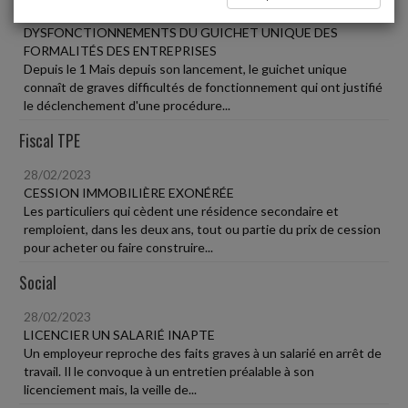
28/02/2023
DYSFONCTIONNEMENTS DU GUICHET UNIQUE DES
FORMALITÉS DES ENTREPRISES
Depuis le 1 Mais depuis son lancement, le guichet unique
connaît de graves difficultés de fonctionnement qui ont justifié
le déclenchement d'une procédure...
Fiscal TPE
28/02/2023
CESSION IMMOBILIÈRE EXONÉRÉE
Les particuliers qui cèdent une résidence secondaire et
remploient, dans les deux ans, tout ou partie du prix de cession
pour acheter ou faire construire...
Social
28/02/2023
LICENCIER UN SALARIÉ INAPTE
Un employeur reproche des faits graves à un salarié en arrêt de
travail. Il le convoque à un entretien préalable à son
licenciement mais, la veille de...