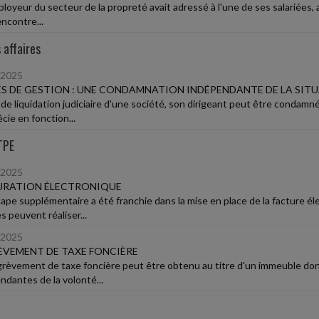
oyeur du secteur de la propreté avait adressé à l'une de ses salariées, a
ncontre...
 affaires
/2025
S DE GESTION : UNE CONDAMNATION INDÉPENDANTE DE LA SITU
 de liquidation judiciaire d'une société, son dirigeant peut être condamné
cie en fonction...
TPE
/2025
URATION ÉLECTRONIQUE
ape supplémentaire a été franchie dans la mise en place de la facture él
s peuvent réaliser...
/2025
VEMENT DE TAXE FONCIÈRE
rèvement de taxe foncière peut être obtenu au titre d'un immeuble donné
ndantes de la volonté...