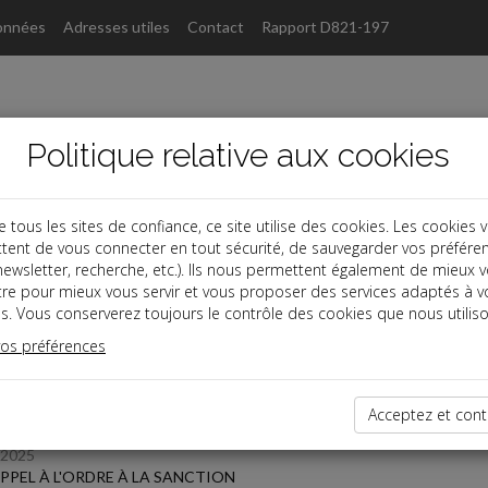
onnées
Adresses utiles
Contact
Rapport D821-197
Politique relative aux cookies
ous les sites de confiance, ce site utilise des cookies. Les cookies 
tent de vous connecter en tout sécurité, de sauvegarder vos préfére
s
, newsletter, recherche, etc.). Ils nous permettent également de mieux 
tre pour mieux vous servir et vous proposer des services adaptés à v
s. Vous conserverez toujours le contrôle des cookies que nous utiliso
 des dernières dépêches
vos préférences
Acceptez et cont
/2025
PPEL À L'ORDRE À LA SANCTION