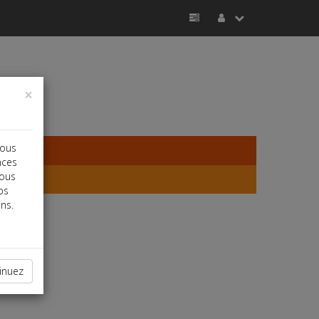
×
vous
nces
vous
os
ns.
inuez