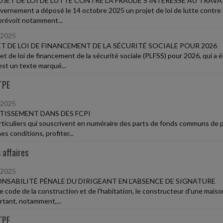
OJET DE LOI DE LUTTE CONTRE LA FRAUDE S'INTÉRESSE AU TRAVA
vernement a déposé le 14 octobre 2025 un projet de loi de lutte contre le
prévoit notamment...
/2025
T DE LOI DE FINANCEMENT DE LA SÉCURITÉ SOCIALE POUR 2026
jet de loi de financement de la sécurité sociale (PLFSS) pour 2026, qui a
est un texte marqué...
TPE
/2025
TISSEMENT DANS DES FCPI
rticuliers qui souscrivent en numéraire des parts de fonds communs de 
es conditions, profiter...
 affaires
/2025
NSABILITÉ PÉNALE DU DIRIGEANT EN L'ABSENCE DE SIGNATURE
e code de la construction et de l'habitation, le constructeur d'une maison
tant, notamment,...
TPE