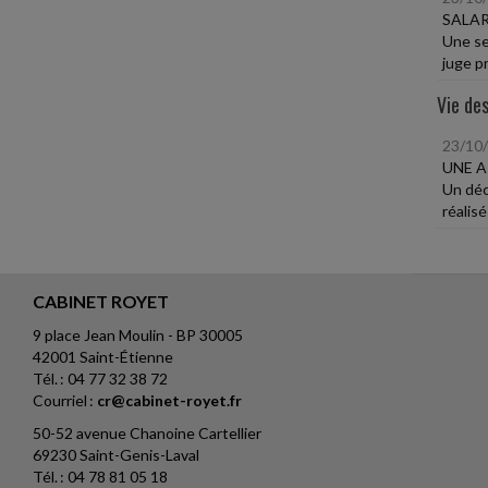
SALAR
Une sec
juge pr
Vie des
23/10
UNE A
Un déc
réalis
CABINET ROYET
9 place Jean Moulin - BP 30005
42001 Saint-Étienne
Tél. : 04 77 32 38 72
Courriel :
cr@cabinet-royet.fr
50-52 avenue Chanoine Cartellier
69230 Saint-Genis-Laval
Tél. : 04 78 81 05 18