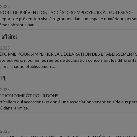
/2025
PORT DE PRÉVENTION : ACCÈS DES EMPLOYEURS À LEUR ESPACE
seport de prévention vise à regrouper, dans un espace numérique personne
lômes obtenus par...
 affaires
/2025
ÉFORME POUR SIMPLIFIER LA DÉCLARATION DES ÉTABLISSEMENT
êté est venu modifier les règles de déclaration concernant les différen
alors, chaque établissement...
TPE
/2025
CTION D'IMPÔT POUR DONS
rticuliers qui accordent un don à une association venant en aide aux p
 dans la limite...
/2025