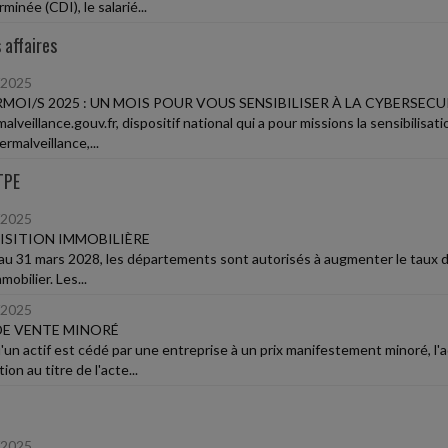
minée (CDI), le salarié...
 affaires
/2025
MOI/S 2025 : UN MOIS POUR VOUS SENSIBILISER À LA CYBERSECU
lveillance.gouv.fr, dispositif national qui a pour missions la sensibilisat
rmalveillance,...
TPE
/2025
SITION IMMOBILIÈRE
au 31 mars 2028, les départements sont autorisés à augmenter le taux d
mobilier. Les...
/2025
DE VENTE MINORÉ
'un actif est cédé par une entreprise à un prix manifestement minoré, l'
tion au titre de l'acte...
/2025