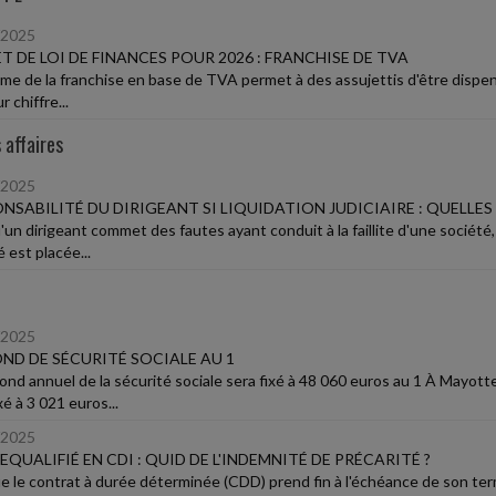
/2025
T DE LOI DE FINANCES POUR 2026 : FRANCHISE DE TVA
ime de la franchise en base de TVA permet à des assujettis d'être dispensé
r chiffre...
 affaires
/2025
NSABILITÉ DU DIRIGEANT SI LIQUIDATION JUDICIAIRE : QUELLES
'un dirigeant commet des fautes ayant conduit à la faillite d'une société,
 est placée...
/2025
ND DE SÉCURITÉ SOCIALE AU 1
fond annuel de la sécurité sociale sera fixé à 48 060 euros au 1 À Mayott
xé à 3 021 euros...
/2025
EQUALIFIÉ EN CDI : QUID DE L'INDEMNITÉ DE PRÉCARITÉ ?
e le contrat à durée déterminée (CDD) prend fin à l'échéance de son ter