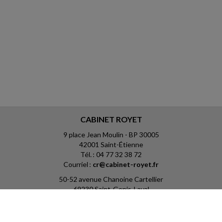
CABINET ROYET
9 place Jean Moulin - BP 30005
42001 Saint-Étienne
Tél. : 04 77 32 38 72
Courriel :
cr@cabinet-royet.fr
50-52 avenue Chanoine Cartellier
69230 Saint-Genis-Laval
Tél. : 04 78 81 05 18
Courriel :
cr@cabinet-royet.fr