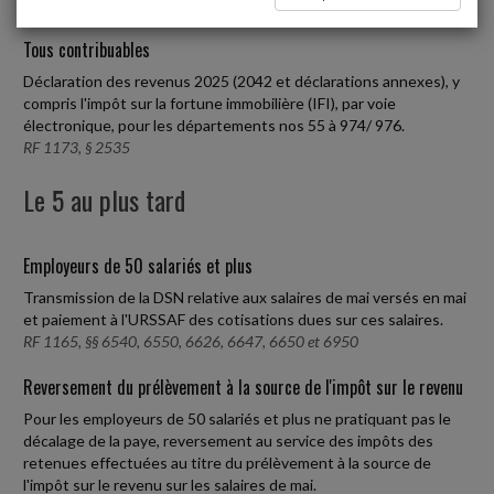
Tous contribuables
Déclaration des revenus 2025 (2042 et déclarations annexes), y
compris l'impôt sur la fortune immobilière (IFI), par voie
électronique, pour les départements nos 55 à 974/ 976.
RF 1173, § 2535
Le 5 au plus tard
Employeurs de 50 salariés et plus
Transmission de la DSN relative aux salaires de mai versés en mai
et paiement à l'URSSAF des cotisations dues sur ces salaires.
RF 1165, §§ 6540, 6550, 6626, 6647, 6650 et 6950
Reversement du prélèvement à la source de l'impôt sur le revenu
Pour les employeurs de 50 salariés et plus ne pratiquant pas le
décalage de la paye, reversement au service des impôts des
retenues effectuées au titre du prélèvement à la source de
l'impôt sur le revenu sur les salaires de mai.