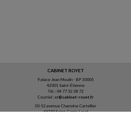
CABINET ROYET
9 place Jean Moulin - BP 30005
42001 Saint-Étienne
Tél. : 04 77 32 38 72
Courriel :
cr@cabinet-royet.fr
50-52 avenue Chanoine Cartellier
69230 Saint-Genis-Laval
Tél. : 04 78 81 05 18
Courriel :
cr@cabinet-royet.fr