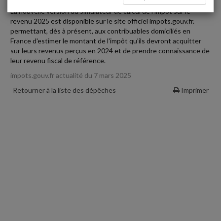
La nouvelle version du simulateur de calcul de l'impôt sur le
revenu 2025 est disponible sur le site officiel impots.gouv.fr.
permettant, dès à présent, aux contribuables domiciliés en
France d'estimer le montant de l'impôt qu'ils devront acquitter
sur leurs revenus perçus en 2024 et de prendre connaissance de
leur revenu fiscal de référence.
impots.gouv.fr actualité du 7 mars 2025
Retourner à la liste des dépêches
Imprimer