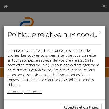
×
Politique relative aux cookies
Comme tous les sites de confiance, ce site utilise des
cookies. Les cookies vous permettent de vous connecter
en tout sécurité, de sauvegarder vos préférences (veille,
Base documentaire
newsletter, recherche, etc.). Ils nous permettent également
de mieux vous connaitre pour mieux vous servir et vous
Dépêches
proposer des services adaptés à vos attentes. Vous
conserverez toujours le contrôle des cookies que nous
utilisons.
j
a
b
Gérer vos préférences
Fiscal TPE
Date: 2025-03-25
CALCUL DE L'IR 2025
Acceptez et continuez